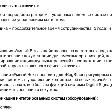
 связь от заказчика:
тоит перед интегратором – установка надежных систем в
нальным управлением контентом.
чика – продолжительное время сотрудничества (3 года)
мпания «Умный Век» задействована на всех этапах подго
оектирование документации для смежных организаций, ко
мирование индивидуальных решений в соответствии с тр
зайн-проекта головного офиса заказчика.
ании «Умный Век» проводят для «RegStaer» регулярные 
ия системы в управлении контентом, её новых «фичей», «
использовать всё больше функций системы Digital Signag
 принимать решения о покупках.
фикация интегрированных систем (оборудования);
исплеи