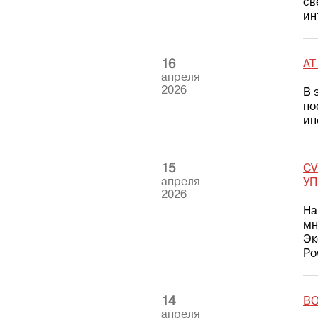
св
ин
16
AT
апреля
2026
В 
по
ин
15
CV
апреля
У
2026
На
мн
Эк
Po
14
BO
апреля