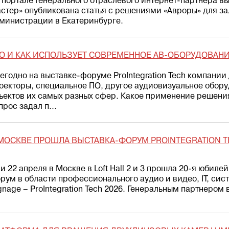
 портале Генерального отраслевого интернет-партнера в
стер» опубликована статья с решениями «Авроры» для з
министрации в Екатеринбурге.
О И КАК ИСПОЛЬЗУЕТ СОВРЕМЕННОЕ АВ-ОБОРУДОВАНИ
егодно на выставке-форуме ProIntegration Tech компани
оекторы, специальное ПО, другое аудиовизуальное обор
ъектов их самых разных сфер. Какое применение решения
прос задал п...
МОСКВЕ ПРОШЛА ВЫСТАВКА-ФОРУМ PROINTEGRATION T
 и 22 апреля в Москве в Loft Hall 2 и 3 прошла 20-я юбил
рум в области профессионального аудио и видео, IТ, сист
gnage – ProIntegration Tech 2026. Генеральным партнером 