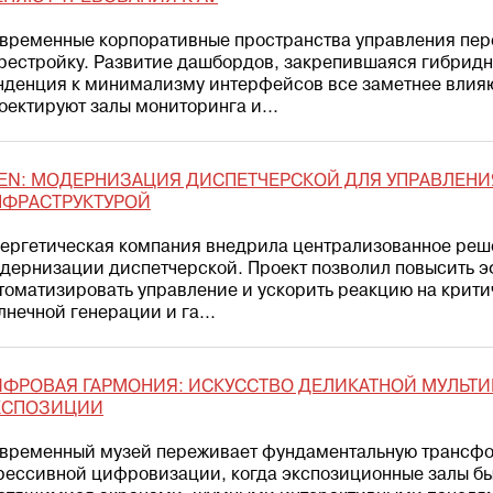
временные корпоративные пространства управления пе
рестройку. Развитие дашбордов, закрепившаяся гибридн
нденция к минимализму интерфейсов все заметнее влияют
оектируют залы мониторинга и...
EN: МОДЕРНИЗАЦИЯ ДИСПЕТЧЕРСКОЙ ДЛЯ УПРАВЛЕНИ
НФРАСТРУКТУРОЙ
ергетическая компания внедрила централизованное реш
дернизации диспетчерской. Проект позволил повысить э
томатизировать управление и ускорить реакцию на крити
лнечной генерации и га...
ФРОВАЯ ГАРМОНИЯ: ИСКУССТВО ДЕЛИКАТНОЙ МУЛЬТ
КСПОЗИЦИИ
временный музей переживает фундаментальную трансф
рессивной цифровизации, когда экспозиционные залы б