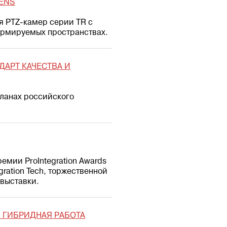
ENS
я PTZ-камер серии TR с
ормируемых пространствах.
АРТ КАЧЕСТВА И
планах российского
емии ProIntegration Awards
ration Tech, торжественной
выставки.
 ГИБРИДНАЯ РАБОТА