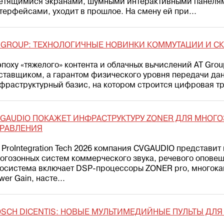
етящимися экранами, шумными интерактивными панеля
терфейсами, уходит в прошлое. На смену ей при...
 GROUP: ТЕХНОЛОГИЧНЫЕ НОВИНКИ КОММУТАЦИИ И СКС
эпоху «тяжелого» контента и облачных вычислений AT Grou
ставщиком, а гарантом физического уровня передачи да
фраструктурный базис, на котором строится цифровая 
GAUDIO ПОКАЖЕТ ИНФРАСТРУКТУРУ ZONER ДЛЯ МНОГО
ПРАВЛЕНИЯ
 ProIntegration Tech 2026 компания CVGAUDIO представи
огозонных систем коммерческого звука, речевого оповещ
осистема включает DSP-процессоры ZONER pro, многок
wer Gain, насте...
SCH DICENTIS: НОВЫЕ МУЛЬТИМЕДИЙНЫЕ ПУЛЬТЫ ДЛ