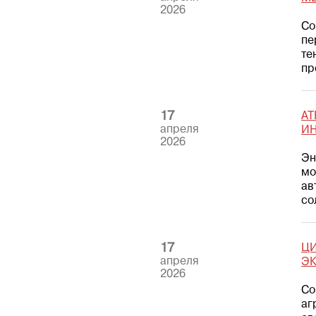
2026
Со
пе
те
пр
17
AT
апреля
И
2026
Эн
мо
ав
со
17
ЦИ
апреля
Э
2026
Со
аг