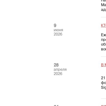
На
Ма
ад
9
КТ
июня
2026
Еж
пр
об
во
28
В 
апреля
2026
21
фо
Si