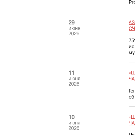
Pr
29
AS
июня
С
2026
75
ис
му
11
«Ш
июня
ЧА
2026
Ге
об
10
«Ш
июня
ЧА
2026