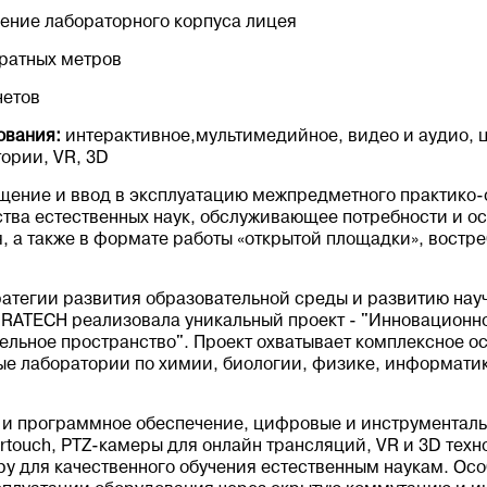
ение лабораторного корпуса лицея
дратных метров
нетов
ования:
интерактивное,мультимедийное, видео и аудио, 
ории, VR, 3D
щение и ввод в эксплуатацию межпредметного практико
тва естественных наук, обслуживающее потребности и ос
, а также в формате работы «открытой площадки», востр
ратегии развития образовательной среды и развитию нау
RATECH реализовала уникальный проект - "Инновационно
льное пространство". Проект охватывает комплексное о
е лаборатории по химии, биологии, физике, информатике
и программное обеспечение, цифровые и инструменталь
rtouch, PTZ-камеры для онлайн трансляций, VR и 3D техн
у для качественного обучения естественным наукам. Ос