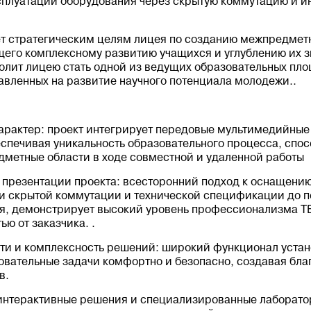
ксплуатации оборудования через скрытую коммутацию и и
ет стратегическим целям лицея по созданию межпредмет
щего комплексному развитию учащихся и углублению их з
волит лицею стать одной из ведущих образовательных пло
авленных на развитие научного потенциала молодежи..
арактер: проект интегрирует передовые мультимедийные 
спечивая уникальность образовательного процесса, спос
дметные области в ходе совместной и удаленной работы
презентации проекта: всесторонний подход к оснащению
ии скрытой коммутации и технической спецификации до 
я, демонстрирует высокий уровень профессионализма T
ю от заказчика. .
и и комплексность решений: широкий функционал устан
овательные задачи комфортно и безопасно, создавая бла
в.
 интерактивные решения и специализированные лаборато