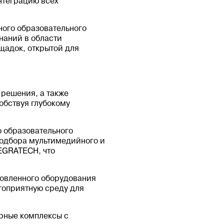
нтеграцию всех
ного образовательного
наний в области
щадок, открытой для
решения, а также
обствуя глубокому
 образовательного
подбора мультимедийного и
EGRATECH, что
овленного оборудования
гоприятную среду для
рные комплексы с