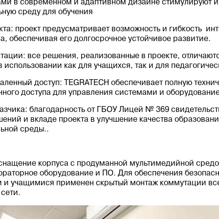
и в современном и адаптивном дизайне стимулируют и
ьную среду для обучения
кта: проект предусматривает возможность и гибкость ин
, обеспечивая его долгосрочное устойчивое развитие.
атации: все решения, реализованные в проекте, отличают
в использовании как для учащихся, так и для педагогичес
даленный доступ: TEGRATECH обеспечивает полную технич
нного доступа для управления системами и оборудовани
зчика: благодарность от ГБОУ Лицей № 369 свидетельст
ений и вкладе проекта в улучшение качества образовани
ьной среды..
снащение корпуса с продуманной мультимедийной средо
раторное оборудование и ПО. Для обеспечения безопас
 и учащимися применен скрытый монтаж коммутации все
 сети.