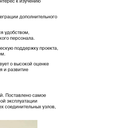
нтерес к изучению
теграции дополнительного
ся удобством,
кого персонала.
ескую поддержку проекта,
ем.
вует о высокой оценке
я и развитие
й. Поставлено самое
ной эксплуатации
х соединительных узлов,