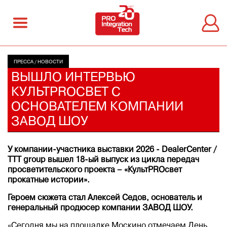
ПРЕССА
/
НОВОСТИ
ВЫШЛО ИНТЕРВЬЮ
КУЛЬТPROСВЕТ С
ОСНОВАТЕЛЕМ КОМПАНИИ
ЗАВОД ШОУ
У компании-участника выставки 2026 - DealerCenter /
TTT group вышел 18-ый выпуск из цикла передач
просветительского проекта – «КультPROсвет
прокатные истории».
Героем сюжета стал Алексей Седов, основатель и
генеральный продюсер компании ЗАВОД ШОУ.
«Сегодня мы на площадке Москино отмечаем День