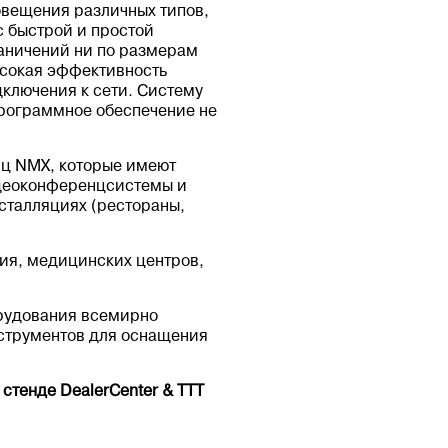
овещения различных типов,
 быстрой и простой
раничений ни по размерам
ысокая эффективность
дключения к сети. Систему
программное обеспечение не
иц NMX, которые имеют
идеоконференцсистемы и
сталляциях (рестораны,
ния, медицинских центров,
орудования всемирно
нструментов для оснащения
стенде DealerCenter & TTT