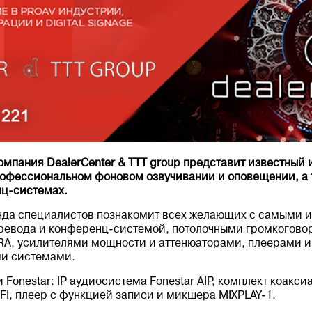
 компания DealerCenter & TTT group представит известный 
офессиональном фоновом озвучивании и оповещении, а 
ц-системах.
анда специалистов познакомит всех желающих с самыми 
ревода и конференц-системой, потолочными громкогово
A, усилителями мощности и аттенюаторами, плеерами и
ми системами.
Fonestar: IP аудиосистема Fonestar AIP, комплект коакс
I, плеер с функцией записи и микшера MIXPLAY-1.