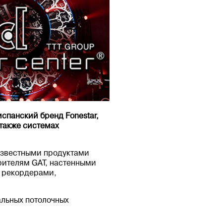
испанский бренд Fonestar,
также системах
известными продуктами
рителям GAT, настенными
 рекордерами,
иальных потолочных