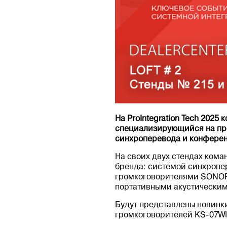
На ProIntegration Tech 2025
специализирующийся на пр
синхроперевода и конферен
На своих двух стендах ком
бренда: системой синхропе
громкоговорителями SONOR
портативными акустически
Будут представлены новинки 
громкоговорителей KS-07WIF