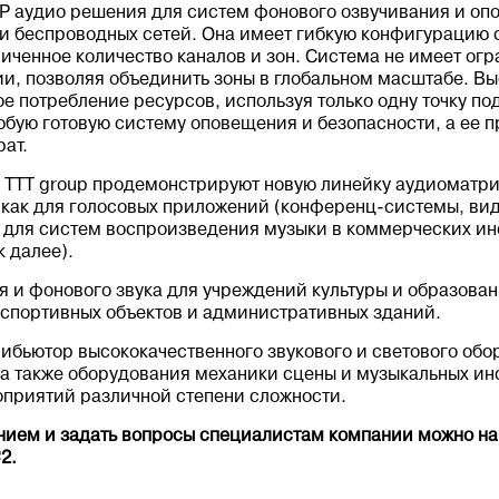
 IP аудио решения для систем фонового озвучивания и оп
и беспроводных сетей. Она имеет гибкую конфигурацию с
ниченное количество каналов и зон. Система не имеет ог
рии, позволяя объединить зоны в глобальном масштабе. В
е потребление ресурсов, используя только одну точку по
любую готовую систему оповещения и безопасности, а ее 
рат.
& TTT group продемонстрируют новую линейку аудиоматр
 как для голосовых приложений (конференц-системы, в
и для систем воспроизведения музыки в коммерческих ин
к далее).
 и фонового звука для учреждений культуры и образова
 спортивных объектов и административных зданий.
бьютор высококачественного звукового и светового об
 а также оборудования механики сцены и музыкальных и
оприятий различной степени сложности.
ием и задать вопросы специалистам компании можно на 
2.