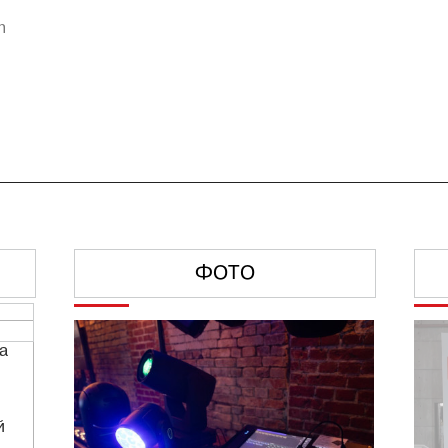
h
ФОТО
а
й